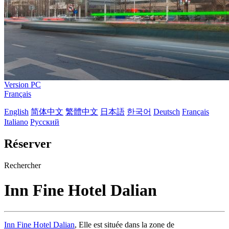
Version PC
Français
English
简体中文
繁體中文
日本語
한국어
Deutsch
Français
Italiano
Русский
Réserver
Rechercher
Inn Fine Hotel Dalian
Inn Fine Hotel Dalian
, Elle est située dans la zone de