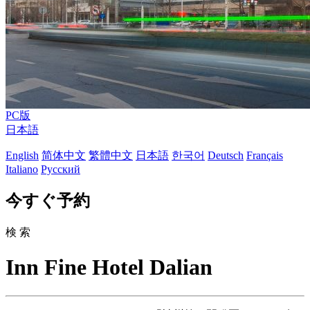
PC版
日本語
English
简体中文
繁體中文
日本語
한국어
Deutsch
Français
Italiano
Русский
今すぐ予約
検 索
Inn Fine Hotel Dalian