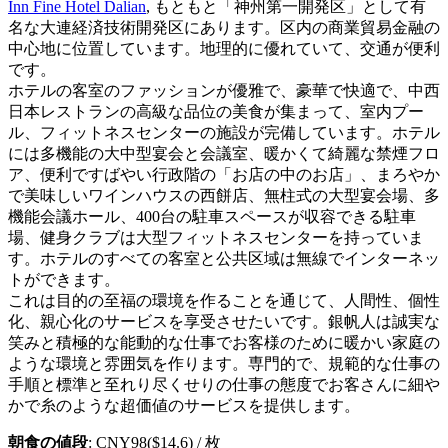
Inn Fine Hotel Dalian
, もともと「神州第一開発区」として有
名な大連経済技術開発区にあります。区内の商業貿易金融の
中心地に位置しています。地理的に優れていて、交通が便利
です。
ホテルの客室のファッションが優雅で、豪華で快適で、中西
日本レストランの高級な品位の美食が集まって、室内プー
ル、フィットネスセンターの施設が完備しています。ホテル
には多機能の大中型宴会と会議室、暖かくて綺麗な禁煙フロ
ア、便利ですばやい行政階の「お店の中のお店」、まろやか
で美味しいワインハウスの西餅店、無柱式の大型宴会場、多
機能会議ホール、400台の駐車スペースが収容できる駐車
場、健身クラブは大型フィットネスセンターを持っていま
す。ホテルのすべての客室と公共区域は無線でインターネッ
トができます。
これは目的の至福の環境を作ることを通じて、人間性、個性
化、親心化のサービスを享受させたいです。銀帆人は誠実な
笑みと積極的な能動的な仕事でお客様のために暖かい家庭の
ような環境と雰囲気を作ります。専門的で、規範的な仕事の
手順と標準と至れり尽くせりの仕事の態度でお客さんに細や
かで糸のような超価値のサービスを提供します。
朝食の値段
: CNY98($14.6) / 枚